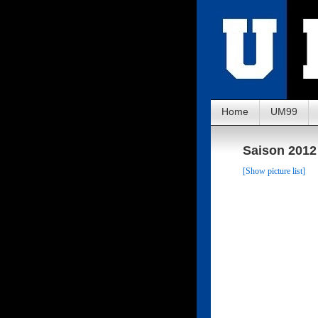
Home
UM99
Saison 2012 
[Show picture list]